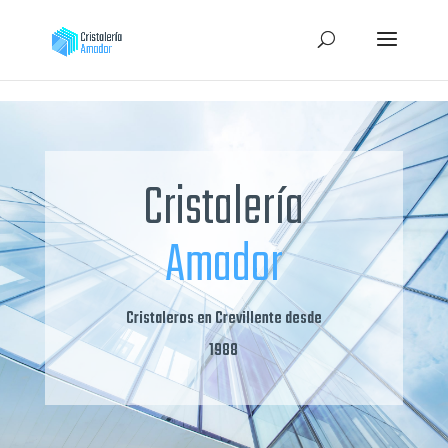
Skip to content
Cristalería
Amador
Cristaleros en Crevillente desde
1988