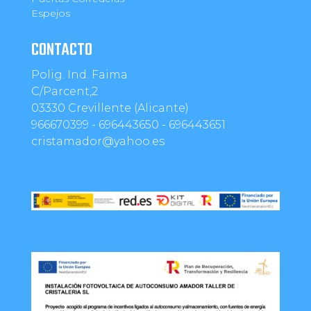
Espejos
CONTACTO
Polig. Ind. Faima
C/Parcent,2
03330 Crevillente (Alicante)
966670399 - 696443650 - 696443651
cristamador@yahoo.es