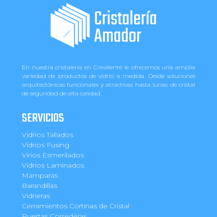
En nuestra cristalería en Crevillente le ofrecemos una amplia
variedad de productos de vidrio a medida. Desde soluciones
arquitectónicas funcionales y atractivas hasta lunas de cristal
de seguridad de alta calidad.
SERVICIOS
Vidrios Tallados
Vidrios Fusing
Virios Esmerilados
Vidrios Laminados
Mamparas
Barandillas
Vidrieras
Cerramientos Cortinas de Cristal
Puertas Correderas