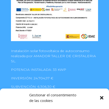
Instalación solar fotovoltaica de autoconsumo
realizada por AMADOR TALLER DE CRISTALERIA
SL.
POTENCIA INSTALADA: 33 KWP
INVERSIÓN: 24.704,97 €
SUBVENCIÓN: 6.306,30 €
Gestionar el consentimiento
PLAN DE RECUPERACIÓN, TRANSICIÓN Y
RESILIENCIA
de las cookies
FINANCIADO POR LA UNIÓN EUROPEA - NEXT